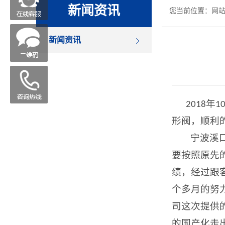
新闻资讯
您当前位置：
网
新闻资讯
年
2018
1
形阀，顺利
宁波溪
要按照原先
绩，经过跟
个多月的努
司这次提供
的国产化走